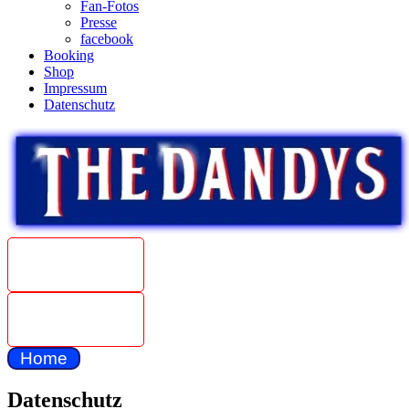
Fan-Fotos
Presse
facebook
Booking
Shop
Impressum
Datenschutz
Beat
Weltmeister
1967
The Dandys
unplugged
Home
Datenschutz