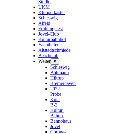
Studios
UKM
Klimperkaster
Schleswig
Alfeld
Frühlingsfest
Jovel-Club
Kulturbahnhof
Yachthafen
Altstadtschmiede
Beachclub
Weiter
▼
Schleswig
Böhmann
Hiltrup
Bremerhaven
2022
Probe
Kult-
B-2
Kultur-
Bahnh.
Bennohaus
Jovel
Corona-