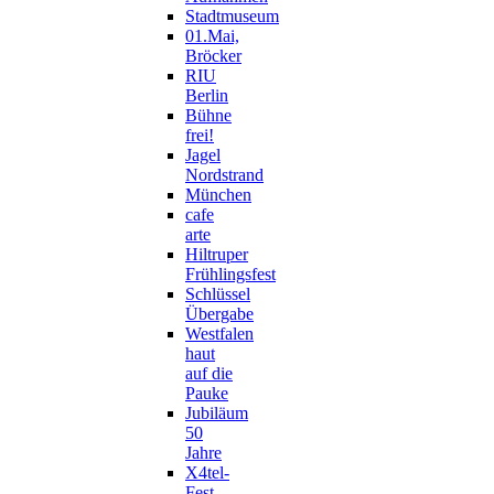
Stadtmuseum
01.Mai,
Bröcker
RIU
Berlin
Bühne
frei!
Jagel
Nordstrand
München
cafe
arte
Hiltruper
Frühlingsfest
Schlüssel
Übergabe
Westfalen
haut
auf die
Pauke
Jubiläum
50
Jahre
X4tel-
Fest