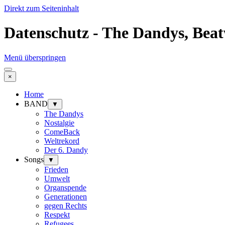
Direkt zum Seiteninhalt
Datenschutz - The Dandys, Beat
Menü überspringen
×
Home
BAND
▼
The Dandys
Nostalgie
ComeBack
Weltrekord
Der 6. Dandy
Songs
▼
Frieden
Umwelt
Organspende
Generationen
gegen Rechts
Respekt
Refugees