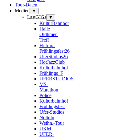
Tour-Daten
Medien
▼
LastGIGs
▼
KulturBahnhor
Halle
Oldtimer-
Treff
Hiltrup-
Frühlingsfest26
UferStudios26
HotJazzClub
Kulturbahnhof
Frühlings_F
UFERSTUDIOS
MS-
Marathon
Police
Kulturbahnhof
Frühlingsfest
Ufer-Studios
Nottuln
Weihn.-Tour
UKM
UFER-