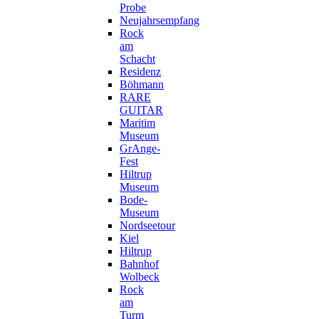
Probe
Neujahrsempfang
Rock
am
Schacht
Residenz
Böhmann
RARE
GUITAR
Maritim
Museum
GrAnge-
Fest
Hiltrup
Museum
Bode-
Museum
Nordseetour
Kiel
Hiltrup
Bahnhof
Wolbeck
Rock
am
Turm