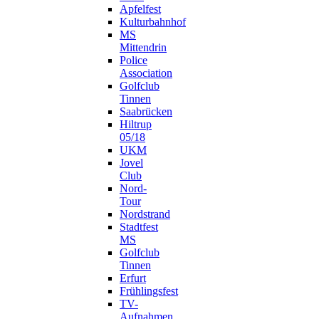
Apfelfest
Kulturbahnhof
MS
Mittendrin
Police
Association
Golfclub
Tinnen
Saabrücken
Hiltrup
05/18
UKM
Jovel
Club
Nord-
Tour
Nordstrand
Stadtfest
MS
Golfclub
Tinnen
Erfurt
Frühlingsfest
TV-
Aufnahmen