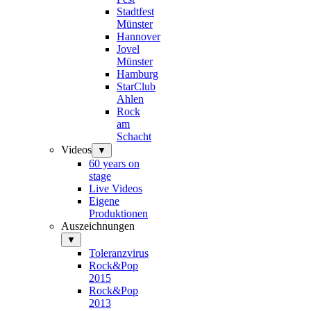
Stadtfest
Münster
Hannover
Jovel
Münster
Hamburg
StarClub
Ahlen
Rock
am
Schacht
Videos
▼
60 years on
stage
Live Videos
Eigene
Produktionen
Auszeichnungen
▼
Toleranzvirus
Rock&Pop
2015
Rock&Pop
2013