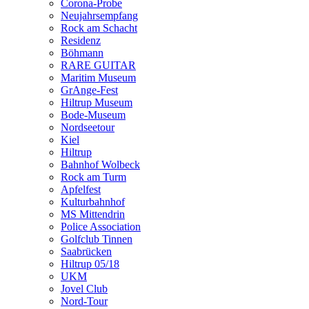
Corona-Probe
Neujahrsempfang
Rock am Schacht
Residenz
Böhmann
RARE GUITAR
Maritim Museum
GrAnge-Fest
Hiltrup Museum
Bode-Museum
Nordseetour
Kiel
Hiltrup
Bahnhof Wolbeck
Rock am Turm
Apfelfest
Kulturbahnhof
MS Mittendrin
Police Association
Golfclub Tinnen
Saabrücken
Hiltrup 05/18
UKM
Jovel Club
Nord-Tour