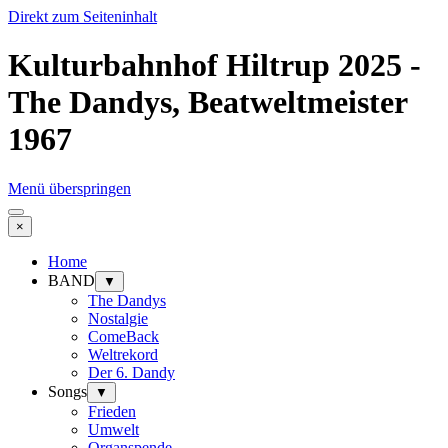
Direkt zum Seiteninhalt
Kulturbahnhof Hiltrup 2025 -
The Dandys, Beatweltmeister
1967
Menü überspringen
×
Home
BAND
▼
The Dandys
Nostalgie
ComeBack
Weltrekord
Der 6. Dandy
Songs
▼
Frieden
Umwelt
Organspende