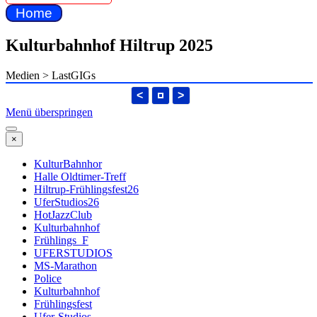
Home
Kulturbahnhof Hiltrup 2025
Medien > LastGIGs
<
>
Menü überspringen
×
KulturBahnhor
Halle Oldtimer-Treff
Hiltrup-Frühlingsfest26
UferStudios26
HotJazzClub
Kulturbahnhof
Frühlings_F
UFERSTUDIOS
MS-Marathon
Police
Kulturbahnhof
Frühlingsfest
Ufer-Studios