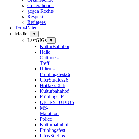
Generationen
gegen Rechts
Respekt
Refugees
Tour-Daten
Medien
▼
LastGIGs
▼
KulturBahnhor
Halle
Oldtimer-
Treff
Hiltrup-
Frühlingsfest26
UferStudios26
HotJazzClub
Kulturbahnhof
Frühlings_F
UFERSTUDIOS
MS-
Marathon
Police
Kulturbahnhof
Frühlingsfest
Ufer-Studios