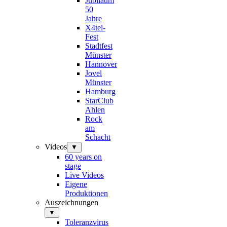
Jubiläum
50
Jahre
X4tel-
Fest
Stadtfest
Münster
Hannover
Jovel
Münster
Hamburg
StarClub
Ahlen
Rock
am
Schacht
Videos
▼
60 years on
stage
Live Videos
Eigene
Produktionen
Auszeichnungen
▼
Toleranzvirus