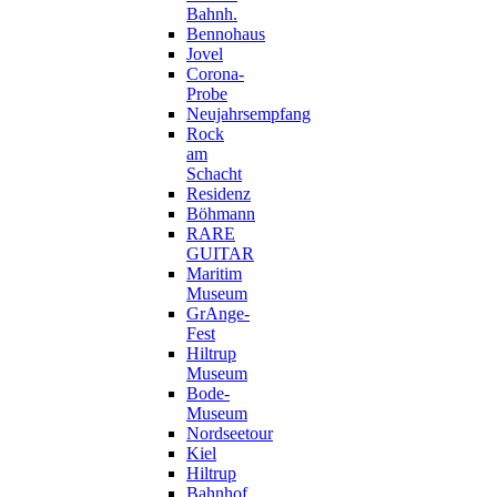
Bahnh.
Bennohaus
Jovel
Corona-
Probe
Neujahrsempfang
Rock
am
Schacht
Residenz
Böhmann
RARE
GUITAR
Maritim
Museum
GrAnge-
Fest
Hiltrup
Museum
Bode-
Museum
Nordseetour
Kiel
Hiltrup
Bahnhof