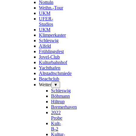
Nottuln
Weihn.-Tour
UKM
UFER-
Studios
UKM
Klimperkaster
Schleswig
Alfeld
Frühlingsfest
Jovel-Club
Kulturbahnhof
Yachthafen
Altstadtschmiede
Beachclub
Weiter
▼
Schleswig
Böhmann
Hiltrup
Bremerhaven
2022
Probe
Kult-
B-2
Kultur-