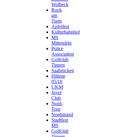
Wolbeck
Rock
am
Turm
Apfelfest
Kulturbahnhof
MS
Mittendrin
Police
Association
Golfclub
Tinnen
Saabrücken
Hiltrup
05/18
UKM
Jovel
Club
Nord-
Tour
Nordstrand
Stadtfest
MS
Golfclub
Tinnen