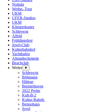
Nottuln
Weihn.-Tour
UKM
UFER-Studios
UKM
Klimperkaster
Schleswig
Alfeld
Frühlingsfest
Jovel-Club
Kulturbahnhof
Yachthafen
Altstadtschmiede
Beachclub
Weiter
▼
Schleswig
Böhmann
Hiltrup
Bremerhaven
2022 Probe
Kult-B-2
Kultur-Bahnh.
Bennohaus
Jovel