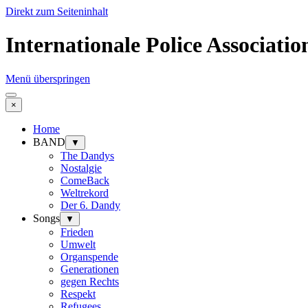
Direkt zum Seiteninhalt
Internationale Police Associati
Menü überspringen
×
Home
BAND
▼
The Dandys
Nostalgie
ComeBack
Weltrekord
Der 6. Dandy
Songs
▼
Frieden
Umwelt
Organspende
Generationen
gegen Rechts
Respekt
Refugees