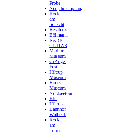
Probe
Neujahrsempfang
Rock
am
Schacht
Residenz
Böhmann
RARE
GUITAR
Maritim
Museum
GrAnge-
Fest
Hiltrup
Museum
Bode-
Museum
Nordseetour
Kiel
Hiltrup
Bahnhof
Wolbeck
Rock
am
Turm