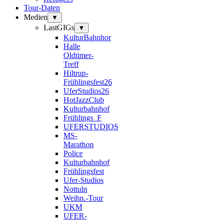
Tour-Daten
Medien
▼
LastGIGs
▼
KulturBahnhor
Halle
Oldtimer-
Treff
Hiltrup-
Frühlingsfest26
UferStudios26
HotJazzClub
Kulturbahnhof
Frühlings_F
UFERSTUDIOS
MS-
Marathon
Police
Kulturbahnhof
Frühlingsfest
Ufer-Studios
Nottuln
Weihn.-Tour
UKM
UFER-