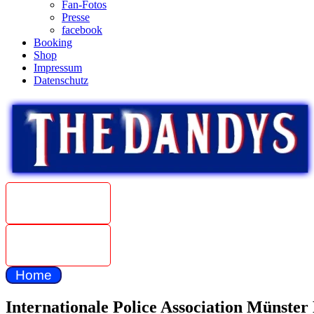
Fan-Fotos
Presse
facebook
Booking
Shop
Impressum
Datenschutz
Beat
Weltmeister
1967
The Dandys
unplugged
Home
Internationale Police Association Münster