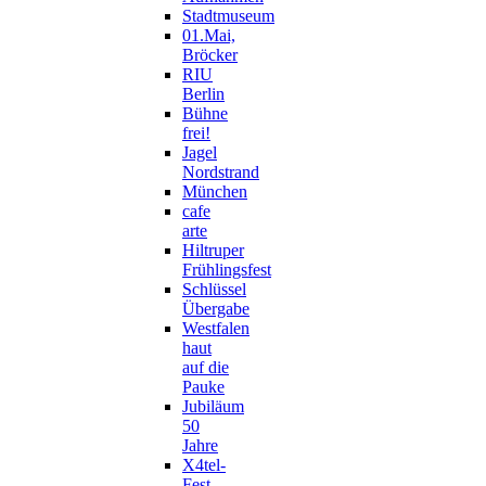
Stadtmuseum
01.Mai,
Bröcker
RIU
Berlin
Bühne
frei!
Jagel
Nordstrand
München
cafe
arte
Hiltruper
Frühlingsfest
Schlüssel
Übergabe
Westfalen
haut
auf die
Pauke
Jubiläum
50
Jahre
X4tel-
Fest