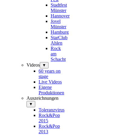
Stadtfest
Münster
Hannover
Jovel
Münster
Hamburg
StarClub
Ahlen
Rock
am
Schacht
Videos
▼
60 years on
stage
Live Videos
Eigene
Produktionen
Auszeichnungen
▼
Toleranzvirus
Rock&Pop
2015
Rock&Pop
2013