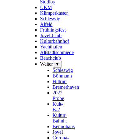
Studios
UKM
Klimperkaster
Schleswig
Alfeld
Frühlingsfest
Jovel-Club
Kulturbahnhof
Yachthafen
Altstadtschmiede
Beachclub
Weiter
▼
Schleswig
Böhmann
Hiltrup
Bremerhaven
2022
Probe
Kult-
B-2
Kultur-
Bahnh.
Bennohaus
Jovel
Corona-