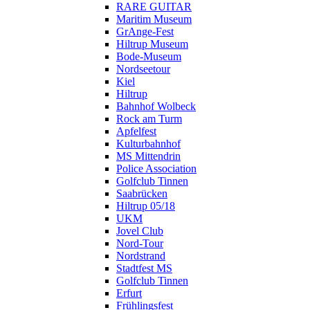
RARE GUITAR
Maritim Museum
GrAnge-Fest
Hiltrup Museum
Bode-Museum
Nordseetour
Kiel
Hiltrup
Bahnhof Wolbeck
Rock am Turm
Apfelfest
Kulturbahnhof
MS Mittendrin
Police Association
Golfclub Tinnen
Saabrücken
Hiltrup 05/18
UKM
Jovel Club
Nord-Tour
Nordstrand
Stadtfest MS
Golfclub Tinnen
Erfurt
Frühlingsfest