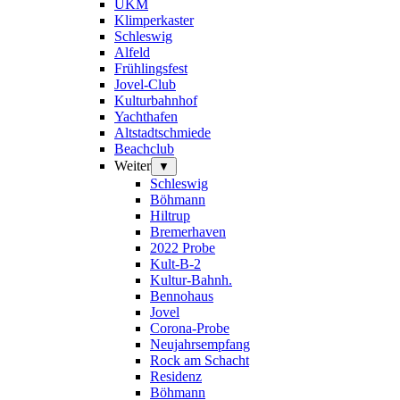
UKM
Klimperkaster
Schleswig
Alfeld
Frühlingsfest
Jovel-Club
Kulturbahnhof
Yachthafen
Altstadtschmiede
Beachclub
Weiter
▼
Schleswig
Böhmann
Hiltrup
Bremerhaven
2022 Probe
Kult-B-2
Kultur-Bahnh.
Bennohaus
Jovel
Corona-Probe
Neujahrsempfang
Rock am Schacht
Residenz
Böhmann