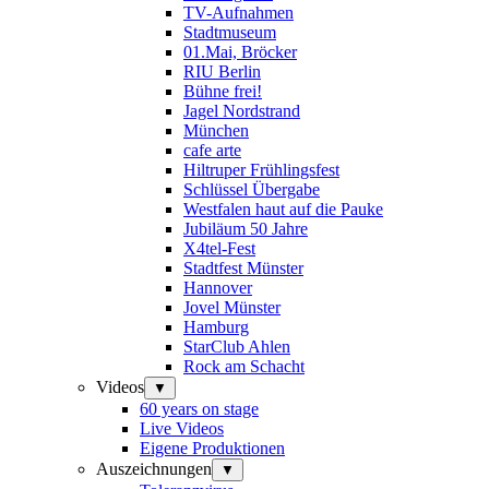
TV-Aufnahmen
Stadtmuseum
01.Mai, Bröcker
RIU Berlin
Bühne frei!
Jagel Nordstrand
München
cafe arte
Hiltruper Frühlingsfest
Schlüssel Übergabe
Westfalen haut auf die Pauke
Jubiläum 50 Jahre
X4tel-Fest
Stadtfest Münster
Hannover
Jovel Münster
Hamburg
StarClub Ahlen
Rock am Schacht
Videos
▼
60 years on stage
Live Videos
Eigene Produktionen
Auszeichnungen
▼