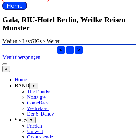
Home
Gala, RIU-Hotel Berlin, Weilke Reisen
Münster
Medien > LastGIGs > Weiter
<
>
Menü überspringen
×
Home
BAND
▼
The Dandys
Nostalgie
ComeBack
Weltrekord
Der 6. Dandy
Songs
▼
Frieden
Umwelt
Organspende