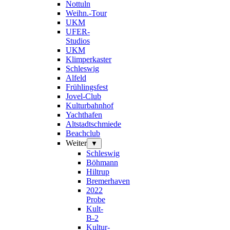
Nottuln
Weihn.-Tour
UKM
UFER-
Studios
UKM
Klimperkaster
Schleswig
Alfeld
Frühlingsfest
Jovel-Club
Kulturbahnhof
Yachthafen
Altstadtschmiede
Beachclub
Weiter
▼
Schleswig
Böhmann
Hiltrup
Bremerhaven
2022
Probe
Kult-
B-2
Kultur-