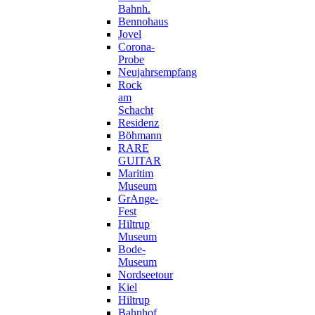
Bahnh.
Bennohaus
Jovel
Corona-
Probe
Neujahrsempfang
Rock
am
Schacht
Residenz
Böhmann
RARE
GUITAR
Maritim
Museum
GrAnge-
Fest
Hiltrup
Museum
Bode-
Museum
Nordseetour
Kiel
Hiltrup
Bahnhof