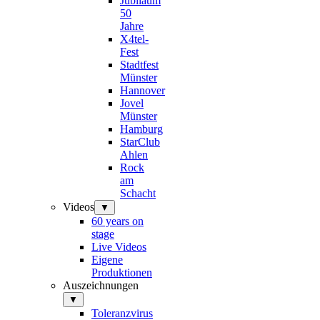
Jubiläum
50
Jahre
X4tel-
Fest
Stadtfest
Münster
Hannover
Jovel
Münster
Hamburg
StarClub
Ahlen
Rock
am
Schacht
Videos
▼
60 years on
stage
Live Videos
Eigene
Produktionen
Auszeichnungen
▼
Toleranzvirus