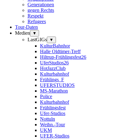
Generationen
gegen Rechts
Respekt
Refugees
Tour-Daten
Medien
▼
LastGIGs
▼
KulturBahnhor
Halle Oldtimer-Treff
Hiltrup-Frühlingsfest26
UferStudios26
HotJazzClub
Kulturbahnhof
Frühlings_F
UFERSTUDIOS
MS-Marathon
Police
Kulturbahnhof
Frühlingsfest
Ufer-Studios
Nottuln
Weihn.-Tour
UKM
UFER-Studios