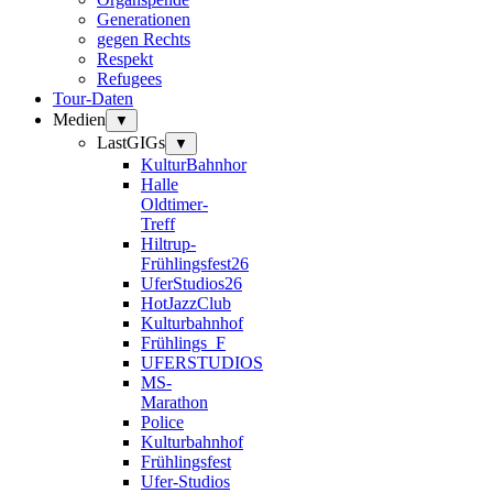
Generationen
gegen Rechts
Respekt
Refugees
Tour-Daten
Medien
▼
LastGIGs
▼
KulturBahnhor
Halle
Oldtimer-
Treff
Hiltrup-
Frühlingsfest26
UferStudios26
HotJazzClub
Kulturbahnhof
Frühlings_F
UFERSTUDIOS
MS-
Marathon
Police
Kulturbahnhof
Frühlingsfest
Ufer-Studios