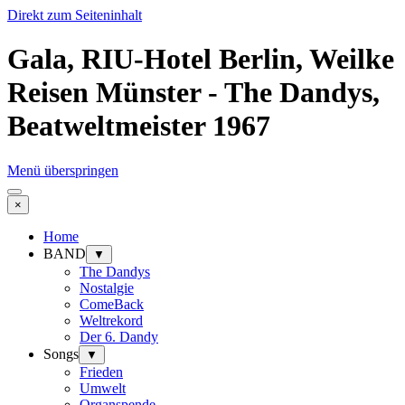
Direkt zum Seiteninhalt
Gala, RIU-Hotel Berlin, Weilke
Reisen Münster - The Dandys,
Beatweltmeister 1967
Menü überspringen
×
Home
BAND
▼
The Dandys
Nostalgie
ComeBack
Weltrekord
Der 6. Dandy
Songs
▼
Frieden
Umwelt
Organspende