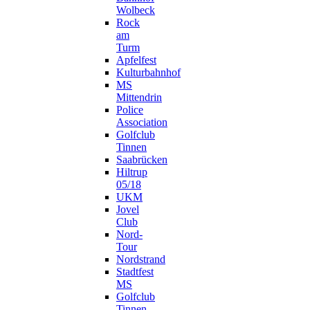
Wolbeck
Rock
am
Turm
Apfelfest
Kulturbahnhof
MS
Mittendrin
Police
Association
Golfclub
Tinnen
Saabrücken
Hiltrup
05/18
UKM
Jovel
Club
Nord-
Tour
Nordstrand
Stadtfest
MS
Golfclub
Tinnen