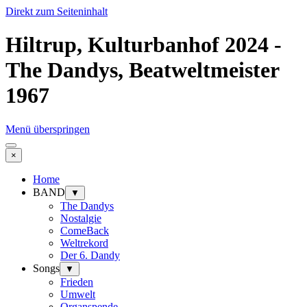
Direkt zum Seiteninhalt
Hiltrup, Kulturbanhof 2024 -
The Dandys, Beatweltmeister
1967
Menü überspringen
×
Home
BAND
▼
The Dandys
Nostalgie
ComeBack
Weltrekord
Der 6. Dandy
Songs
▼
Frieden
Umwelt
Organspende