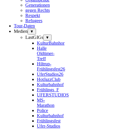
Generationen
gegen Rechts
Respekt
Refugees
Tour-Daten
Medien
▼
LastGIGs
▼
KulturBahnhor
Halle
Oldtimer-
Treff
Hiltrup-
Frühlingsfest26
UferStudios26
HotJazzClub
Kulturbahnhof
Frühlings_F
UFERSTUDIOS
MS-
Marathon
Police
Kulturbahnhof
Frühlingsfest
Ufer-Studios