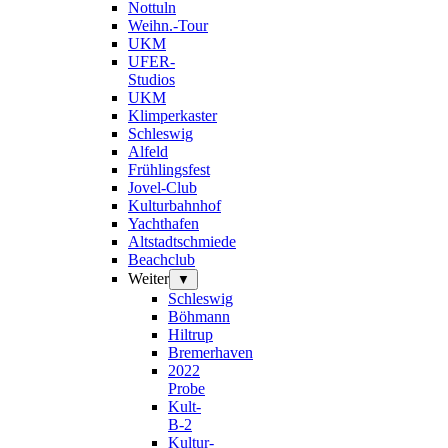
Nottuln
Weihn.-Tour
UKM
UFER-
Studios
UKM
Klimperkaster
Schleswig
Alfeld
Frühlingsfest
Jovel-Club
Kulturbahnhof
Yachthafen
Altstadtschmiede
Beachclub
Weiter
▼
Schleswig
Böhmann
Hiltrup
Bremerhaven
2022
Probe
Kult-
B-2
Kultur-