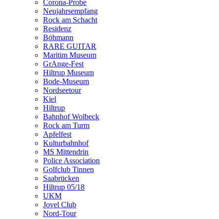
Corona-Probe
Neujahrsempfang
Rock am Schacht
Residenz
Böhmann
RARE GUITAR
Maritim Museum
GrAnge-Fest
Hiltrup Museum
Bode-Museum
Nordseetour
Kiel
Hiltrup
Bahnhof Wolbeck
Rock am Turm
Apfelfest
Kulturbahnhof
MS Mittendrin
Police Association
Golfclub Tinnen
Saabrücken
Hiltrup 05/18
UKM
Jovel Club
Nord-Tour