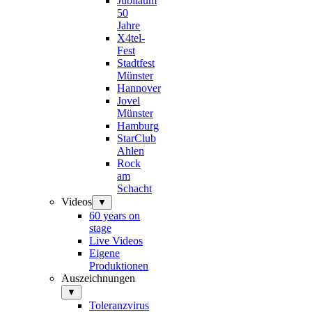
Jubiläum
50
Jahre
X4tel-
Fest
Stadtfest
Münster
Hannover
Jovel
Münster
Hamburg
StarClub
Ahlen
Rock
am
Schacht
Videos
▼
60 years on
stage
Live Videos
Eigene
Produktionen
Auszeichnungen
▼
Toleranzvirus