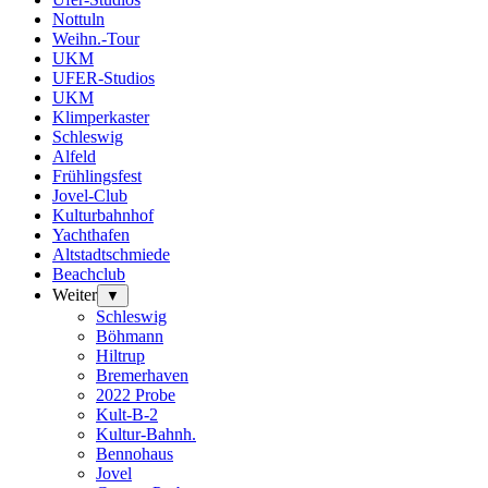
Nottuln
Weihn.-Tour
UKM
UFER-Studios
UKM
Klimperkaster
Schleswig
Alfeld
Frühlingsfest
Jovel-Club
Kulturbahnhof
Yachthafen
Altstadtschmiede
Beachclub
Weiter
▼
Schleswig
Böhmann
Hiltrup
Bremerhaven
2022 Probe
Kult-B-2
Kultur-Bahnh.
Bennohaus
Jovel