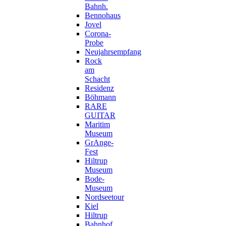
Bahnh.
Bennohaus
Jovel
Corona-
Probe
Neujahrsempfang
Rock
am
Schacht
Residenz
Böhmann
RARE
GUITAR
Maritim
Museum
GrAnge-
Fest
Hiltrup
Museum
Bode-
Museum
Nordseetour
Kiel
Hiltrup
Bahnhof