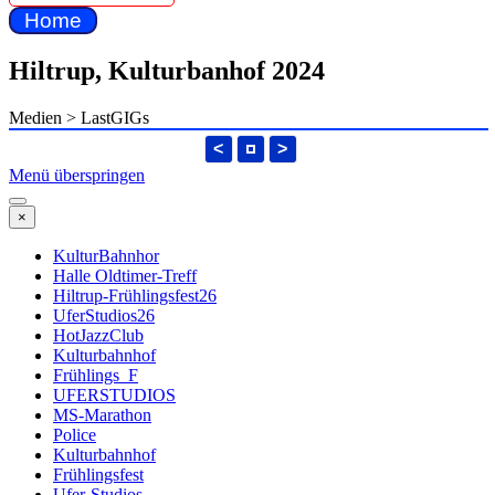
Home
Hiltrup, Kulturbanhof 2024
Medien > LastGIGs
<
>
Menü überspringen
×
KulturBahnhor
Halle Oldtimer-Treff
Hiltrup-Frühlingsfest26
UferStudios26
HotJazzClub
Kulturbahnhof
Frühlings_F
UFERSTUDIOS
MS-Marathon
Police
Kulturbahnhof
Frühlingsfest
Ufer-Studios