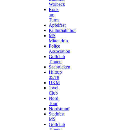
Wolbeck
Rock
am
Turm
Apfelfest
Kulturbahnhof
MS
Mittendrin
Police
Association
Golfclub
Tinnen
Saabrücken
Hiltrup
05/18
UKM
Jovel
Club
Nord-
Tour
Nordstrand
Stadtfest
MS
Golfclub
Tinnen