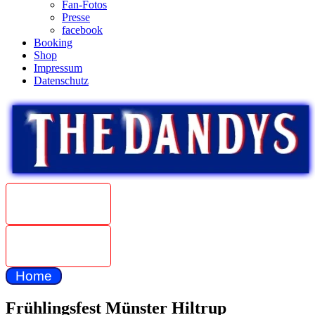
Fan-Fotos
Presse
facebook
Booking
Shop
Impressum
Datenschutz
Beat
Weltmeister
1967
The Dandys
unplugged
Home
Frühlingsfest Münster Hiltrup