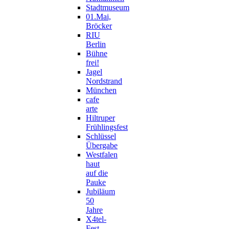
Stadtmuseum
01.Mai,
Bröcker
RIU
Berlin
Bühne
frei!
Jagel
Nordstrand
München
cafe
arte
Hiltruper
Frühlingsfest
Schlüssel
Übergabe
Westfalen
haut
auf die
Pauke
Jubiläum
50
Jahre
X4tel-
Fest