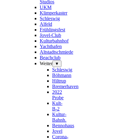
Studios
UKM
Klimperkaster
Schleswig
Alfeld
Frühlingsfest
Jovel-Club
Kulturbahnhof
Yachthafen
Altstadtschmiede
Beachclub
Weiter
▼
Schleswig
Böhmann
Hiltrup
Bremerhaven
2022
Probe
Kult-
B-2
Kultur-
Bahnh.
Bennohaus
Jovel
Corona-