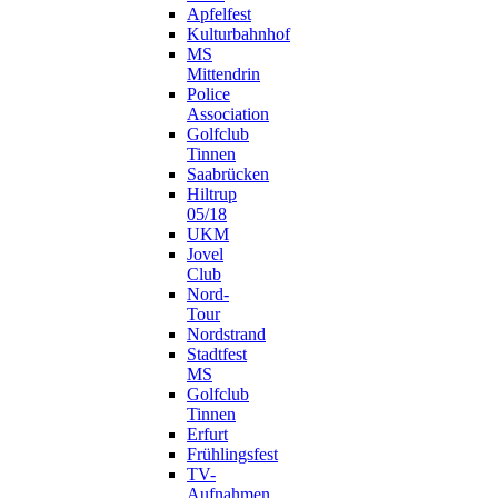
Apfelfest
Kulturbahnhof
MS
Mittendrin
Police
Association
Golfclub
Tinnen
Saabrücken
Hiltrup
05/18
UKM
Jovel
Club
Nord-
Tour
Nordstrand
Stadtfest
MS
Golfclub
Tinnen
Erfurt
Frühlingsfest
TV-
Aufnahmen