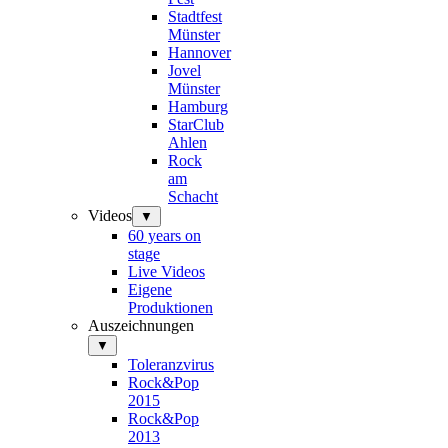
Stadtfest
Münster
Hannover
Jovel
Münster
Hamburg
StarClub
Ahlen
Rock
am
Schacht
Videos
▼
60 years on
stage
Live Videos
Eigene
Produktionen
Auszeichnungen
▼
Toleranzvirus
Rock&Pop
2015
Rock&Pop
2013