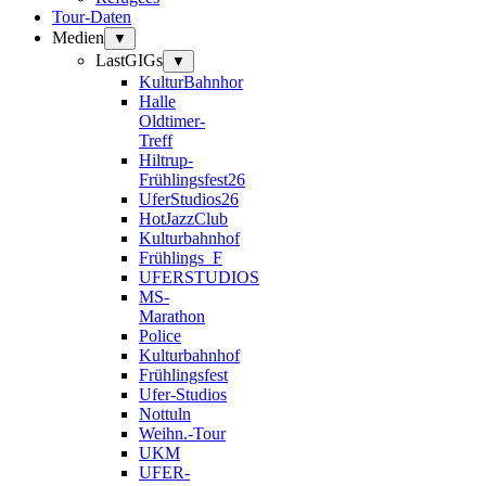
Tour-Daten
Medien
▼
LastGIGs
▼
KulturBahnhor
Halle
Oldtimer-
Treff
Hiltrup-
Frühlingsfest26
UferStudios26
HotJazzClub
Kulturbahnhof
Frühlings_F
UFERSTUDIOS
MS-
Marathon
Police
Kulturbahnhof
Frühlingsfest
Ufer-Studios
Nottuln
Weihn.-Tour
UKM
UFER-