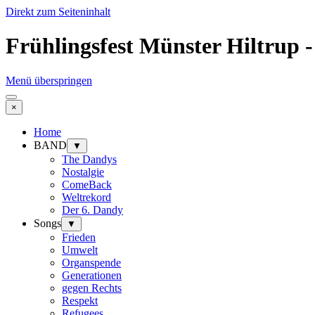
Direkt zum Seiteninhalt
Frühlingsfest Münster Hiltrup 
Menü überspringen
×
Home
BAND
▼
The Dandys
Nostalgie
ComeBack
Weltrekord
Der 6. Dandy
Songs
▼
Frieden
Umwelt
Organspende
Generationen
gegen Rechts
Respekt
Refugees