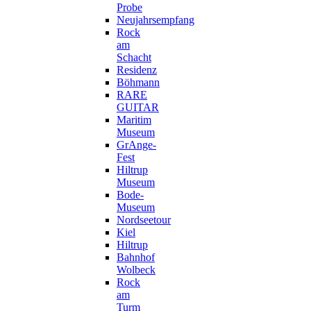
Probe
Neujahrsempfang
Rock
am
Schacht
Residenz
Böhmann
RARE
GUITAR
Maritim
Museum
GrAnge-
Fest
Hiltrup
Museum
Bode-
Museum
Nordseetour
Kiel
Hiltrup
Bahnhof
Wolbeck
Rock
am
Turm