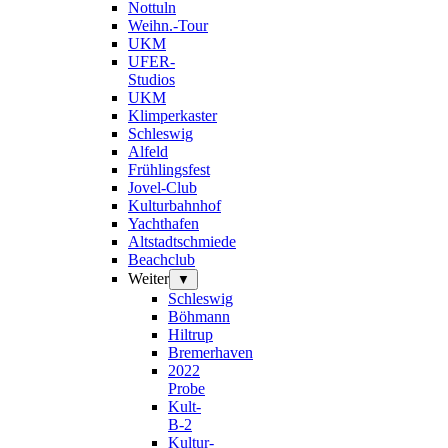
Nottuln
Weihn.-Tour
UKM
UFER-
Studios
UKM
Klimperkaster
Schleswig
Alfeld
Frühlingsfest
Jovel-Club
Kulturbahnhof
Yachthafen
Altstadtschmiede
Beachclub
Weiter
▼
Schleswig
Böhmann
Hiltrup
Bremerhaven
2022
Probe
Kult-
B-2
Kultur-