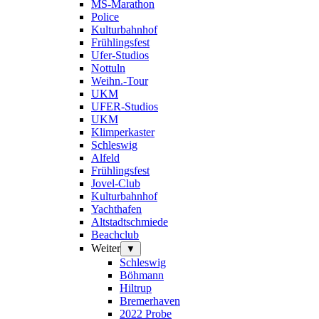
MS-Marathon
Police
Kulturbahnhof
Frühlingsfest
Ufer-Studios
Nottuln
Weihn.-Tour
UKM
UFER-Studios
UKM
Klimperkaster
Schleswig
Alfeld
Frühlingsfest
Jovel-Club
Kulturbahnhof
Yachthafen
Altstadtschmiede
Beachclub
Weiter
▼
Schleswig
Böhmann
Hiltrup
Bremerhaven
2022 Probe