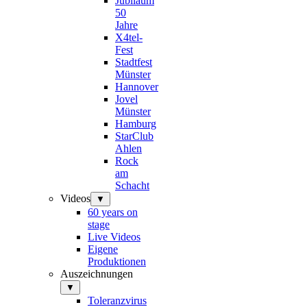
Jubiläum
50
Jahre
X4tel-
Fest
Stadtfest
Münster
Hannover
Jovel
Münster
Hamburg
StarClub
Ahlen
Rock
am
Schacht
Videos
▼
60 years on
stage
Live Videos
Eigene
Produktionen
Auszeichnungen
▼
Toleranzvirus