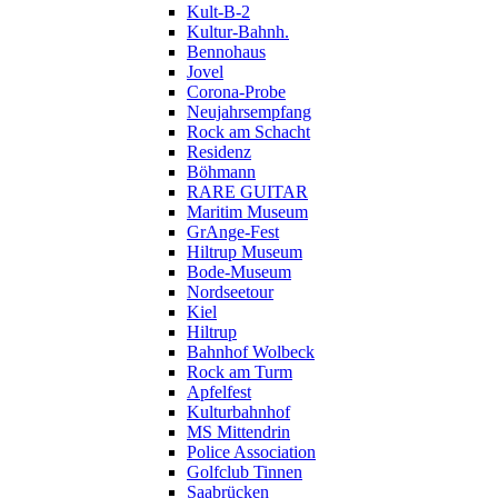
Kult-B-2
Kultur-Bahnh.
Bennohaus
Jovel
Corona-Probe
Neujahrsempfang
Rock am Schacht
Residenz
Böhmann
RARE GUITAR
Maritim Museum
GrAnge-Fest
Hiltrup Museum
Bode-Museum
Nordseetour
Kiel
Hiltrup
Bahnhof Wolbeck
Rock am Turm
Apfelfest
Kulturbahnhof
MS Mittendrin
Police Association
Golfclub Tinnen
Saabrücken