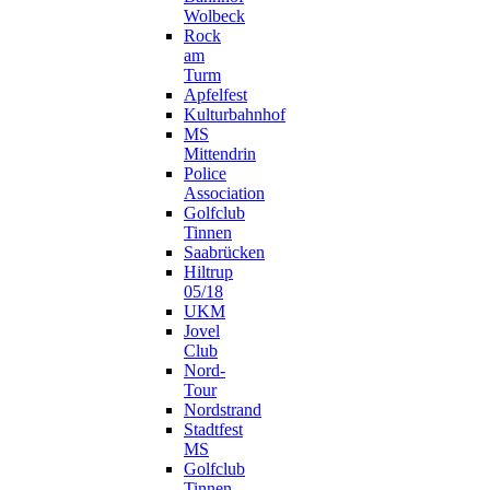
Wolbeck
Rock
am
Turm
Apfelfest
Kulturbahnhof
MS
Mittendrin
Police
Association
Golfclub
Tinnen
Saabrücken
Hiltrup
05/18
UKM
Jovel
Club
Nord-
Tour
Nordstrand
Stadtfest
MS
Golfclub
Tinnen