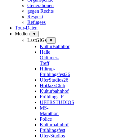
Generationen
gegen Rechts
Respekt
Refugees
Tour-Daten
Medien
▼
LastGIGs
▼
KulturBahnhor
Halle
Oldtimer-
Treff
Hiltrup-
Frühlingsfest26
UferStudios26
HotJazzClub
Kulturbahnhof
Frühlings_F
UFERSTUDIOS
MS-
Marathon
Police
Kulturbahnhof
Frühlingsfest
Ufer-Studios