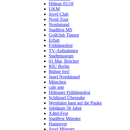
Hiltrup 05/18
UKM
Jovel Club
Nord-Tour
Nordstrand
Stadtfest MS
Golfclub Tinnen
Erfurt
Frühlingsfest
TV-Aufnahmen
Stadtmuseum
01.Mai, Bröcker
RIU Berlin
Bühne frei!
Jagel Nordstrand
München
cafe arte
Hiltruper Frühlingsfest
Schlüssel Übergabe
Westfalen haut auf die Pauke
Jubiläum 50 Jahre
X4tel-Fest
Stadtfest Münster
Hannover
Jovel Münster