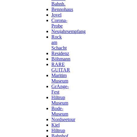
Bahnh.
Bennohaus
Jovel
Corona-
Probe
Neujahrsempfang
Rock
am
Schacht
Residenz
Böhmann
RARE
GUITAR
Maritim
Museum
GrAnge-
Fest
Hiltrup
Museum
Bode-
Museum
Nordseetour
Kiel
Hiltrup
Bahnhof