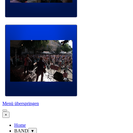
Menü überspringen
×
Home
BAND
▼