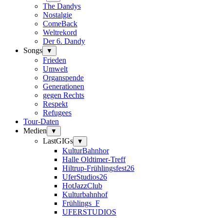
The Dandys
Nostalgie
ComeBack
Weltrekord
Der 6. Dandy
Songs
▼
Frieden
Umwelt
Organspende
Generationen
gegen Rechts
Respekt
Refugees
Tour-Daten
Medien
▼
LastGIGs
▼
KulturBahnhor
Halle Oldtimer-Treff
Hiltrup-Frühlingsfest26
UferStudios26
HotJazzClub
Kulturbahnhof
Frühlings_F
UFERSTUDIOS