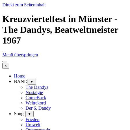
Direkt zum Seiteninhalt
Kreuzviertelfest in Münster -
The Dandys, Beatweltmeister
1967
Menü überspringen
×
Home
BAND
▼
The Dandys
Nostalgie
ComeBack
Weltrekord
Der 6. Dandy
Songs
▼
Frieden
Umwelt
Organspende