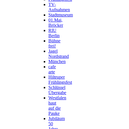
TV-
Aufnahmen
Stadtmuseum
01.Mai,
Bröcker
RIU
Berlin
Bühne
frei!
Jagel
Nordstrand
München
cafe
arte
Hiltruper
Frühlingsfest
Schlüssel
Übergabe
Westfalen
haut
auf die
Pauke
Jubiläum
50
Jahre