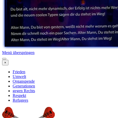
Menü überspringen
×
Frieden
Umwelt
Organspende
Generationen
gegen Rechts
Respekt
Refugees