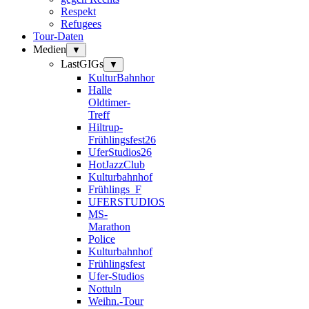
Respekt
Refugees
Tour-Daten
Medien
▼
LastGIGs
▼
KulturBahnhor
Halle
Oldtimer-
Treff
Hiltrup-
Frühlingsfest26
UferStudios26
HotJazzClub
Kulturbahnhof
Frühlings_F
UFERSTUDIOS
MS-
Marathon
Police
Kulturbahnhof
Frühlingsfest
Ufer-Studios
Nottuln
Weihn.-Tour