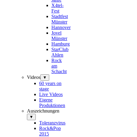
X4tel-
Fest
Stadtfest
Münster
Hannover
Jovel
Münster
Hamburg
StarClub
Ahlen
Rock
am
Schacht
Videos
▼
60 years on
stage
Live Videos
Eigene
Produktionen
Auszeichnungen
▼
Toleranzvirus
Rock&Pop
2015