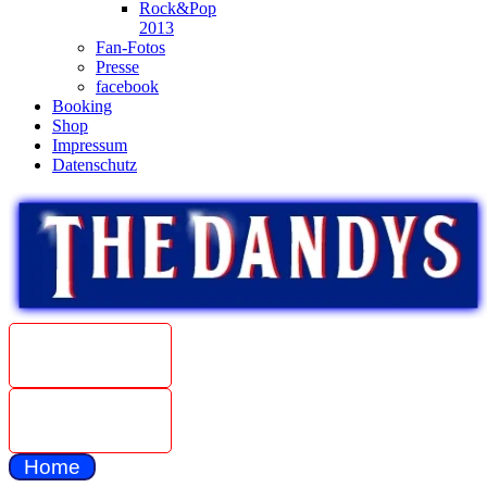
Rock&Pop
2013
Fan-Fotos
Presse
facebook
Booking
Shop
Impressum
Datenschutz
Beat
Weltmeister
1967
The Dandys
unplugged
Home