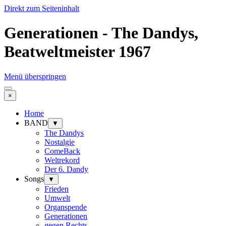
Direkt zum Seiteninhalt
Generationen - The Dandys,
Beatweltmeister 1967
Menü überspringen
×
Home
BAND
▼
The Dandys
Nostalgie
ComeBack
Weltrekord
Der 6. Dandy
Songs
▼
Frieden
Umwelt
Organspende
Generationen
gegen Rechts