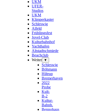
UKM
UFER-
Studios
UKM
Klimperkaster
Schleswig
Alfeld
Frühlingsfest
Jovel-Club
Kulturbahnhof
Yachthafen
Altstadtschmiede
Beachclub
Weiter
▼
Schleswig
Böhmann
Hiltrup
Bremerhaven
2022
Probe
Kult-
B-2
Kultur-
Bahnh.
Bennohaus