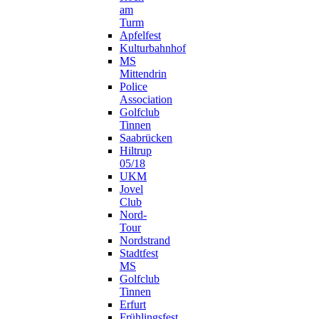
am
Turm
Apfelfest
Kulturbahnhof
MS
Mittendrin
Police
Association
Golfclub
Tinnen
Saabrücken
Hiltrup
05/18
UKM
Jovel
Club
Nord-
Tour
Nordstrand
Stadtfest
MS
Golfclub
Tinnen
Erfurt
Frühlingsfest