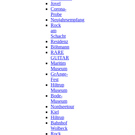
Jovel
Corona-
Probe
Neujahrsempfang
Rock
am
Schacht
Residenz
Böhmann
RARE
GUITAR
Maritim
Museum
GrAnge-
Fest
Hiltrup
Museum
Bode-
Museum
Nordseetour
Kiel
Hiltrup
Bahnhof
Wolbeck
Rock