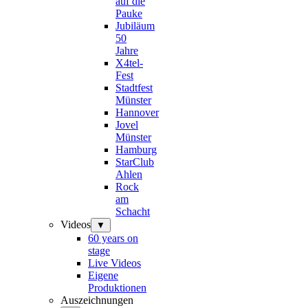
auf die
Pauke
Jubiläum
50
Jahre
X4tel-
Fest
Stadtfest
Münster
Hannover
Jovel
Münster
Hamburg
StarClub
Ahlen
Rock
am
Schacht
Videos
▼
60 years on
stage
Live Videos
Eigene
Produktionen
Auszeichnungen