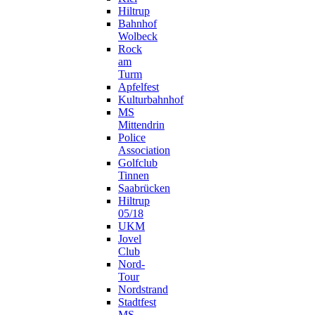
Hiltrup
Bahnhof
Wolbeck
Rock
am
Turm
Apfelfest
Kulturbahnhof
MS
Mittendrin
Police
Association
Golfclub
Tinnen
Saabrücken
Hiltrup
05/18
UKM
Jovel
Club
Nord-
Tour
Nordstrand
Stadtfest
MS