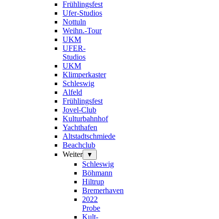
Frühlingsfest
Ufer-Studios
Nottuln
Weihn.-Tour
UKM
UFER-
Studios
UKM
Klimperkaster
Schleswig
Alfeld
Frühlingsfest
Jovel-Club
Kulturbahnhof
Yachthafen
Altstadtschmiede
Beachclub
Weiter
▼
Schleswig
Böhmann
Hiltrup
Bremerhaven
2022
Probe
Kult-