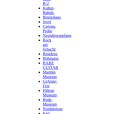
B-2
Kultur-
Bahnh.
Bennohaus
Jovel
Corona-
Probe
Neujahrsempfang
Rock
am
Schacht
Residenz
Böhmann
RARE
GUITAR
Maritim
Museum
GrAnge-
Fest
Hiltrup
Museum
Bode-
Museum
Nordseetour
Kiel