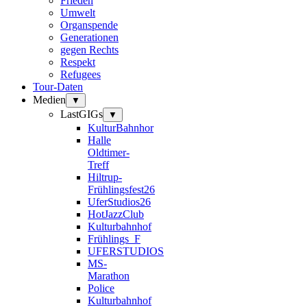
Frieden
Umwelt
Organspende
Generationen
gegen Rechts
Respekt
Refugees
Tour-Daten
Medien
▼
LastGIGs
▼
KulturBahnhor
Halle
Oldtimer-
Treff
Hiltrup-
Frühlingsfest26
UferStudios26
HotJazzClub
Kulturbahnhof
Frühlings_F
UFERSTUDIOS
MS-
Marathon
Police
Kulturbahnhof