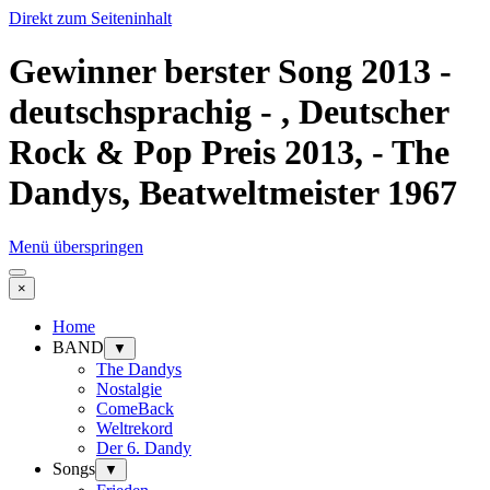
Direkt zum Seiteninhalt
Gewinner berster Song 2013 -
deutschsprachig - , Deutscher
Rock & Pop Preis 2013, - The
Dandys, Beatweltmeister 1967
Menü überspringen
×
Home
BAND
▼
The Dandys
Nostalgie
ComeBack
Weltrekord
Der 6. Dandy
Songs
▼