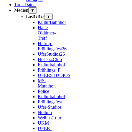
Tour-Daten
Medien
▼
LastGIGs
▼
KulturBahnhor
Halle
Oldtimer-
Treff
Hiltrup-
Frühlingsfest26
UferStudios26
HotJazzClub
Kulturbahnhof
Frühlings_F
UFERSTUDIOS
MS-
Marathon
Police
Kulturbahnhof
Frühlingsfest
Ufer-Studios
Nottuln
Weihn.-Tour
UKM
UFER-