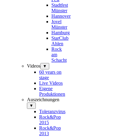
Stadtfest
Münster
Hannover
Jovel
Münster
Hamburg
StarClub
Ahlen
Rock
am
Schacht
Videos
▼
60 years on
stage
Live Videos
Eigene
Produktionen
Auszeichnungen
▼
Toleranzvirus
Rock&Pop
2015
Rock&Pop
2013