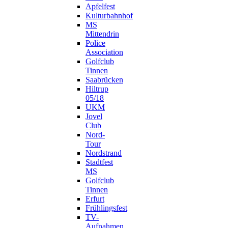
Apfelfest
Kulturbahnhof
MS
Mittendrin
Police
Association
Golfclub
Tinnen
Saabrücken
Hiltrup
05/18
UKM
Jovel
Club
Nord-
Tour
Nordstrand
Stadtfest
MS
Golfclub
Tinnen
Erfurt
Frühlingsfest
TV-
Aufnahmen