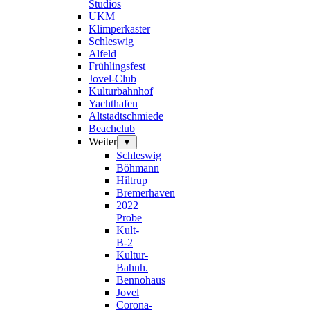
Studios
UKM
Klimperkaster
Schleswig
Alfeld
Frühlingsfest
Jovel-Club
Kulturbahnhof
Yachthafen
Altstadtschmiede
Beachclub
Weiter
▼
Schleswig
Böhmann
Hiltrup
Bremerhaven
2022
Probe
Kult-
B-2
Kultur-
Bahnh.
Bennohaus
Jovel
Corona-