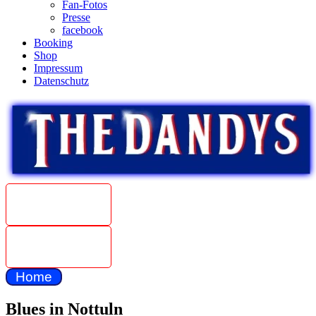
Fan-Fotos
Presse
facebook
Booking
Shop
Impressum
Datenschutz
Beat
Weltmeister
1967
The Dandys
unplugged
Home
Blues in Nottuln