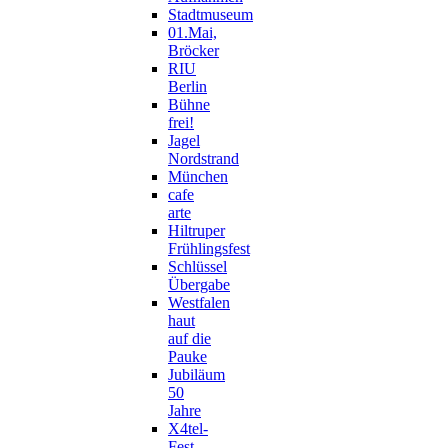
Stadtmuseum
01.Mai,
Bröcker
RIU
Berlin
Bühne
frei!
Jagel
Nordstrand
München
cafe
arte
Hiltruper
Frühlingsfest
Schlüssel
Übergabe
Westfalen
haut
auf die
Pauke
Jubiläum
50
Jahre
X4tel-
Fest