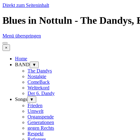
Direkt zum Seiteninhalt
Blues in Nottuln - The Dandys, 
Menü überspringen
×
Home
BAND
▼
The Dandys
Nostalgie
ComeBack
Weltrekord
Der 6. Dandy
Songs
▼
Frieden
Umwelt
Organspende
Generationen
gegen Rechts
Respekt
Refugees