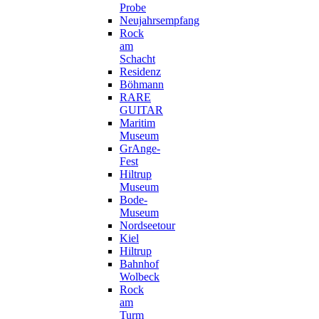
Probe
Neujahrsempfang
Rock
am
Schacht
Residenz
Böhmann
RARE
GUITAR
Maritim
Museum
GrAnge-
Fest
Hiltrup
Museum
Bode-
Museum
Nordseetour
Kiel
Hiltrup
Bahnhof
Wolbeck
Rock
am
Turm