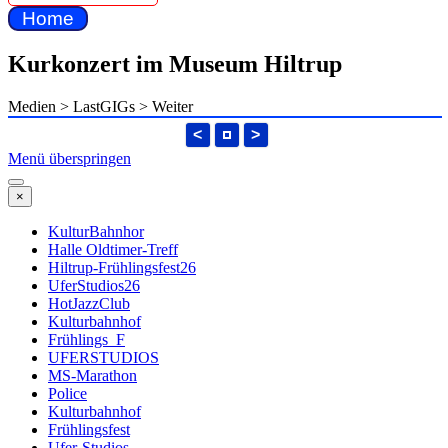
Home
Kurkonzert im Museum Hiltrup
Medien > LastGIGs > Weiter
<
>
Menü überspringen
×
KulturBahnhor
Halle Oldtimer-Treff
Hiltrup-Frühlingsfest26
UferStudios26
HotJazzClub
Kulturbahnhof
Frühlings_F
UFERSTUDIOS
MS-Marathon
Police
Kulturbahnhof
Frühlingsfest
Ufer-Studios