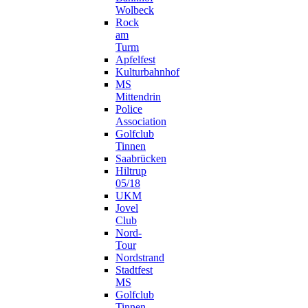
Wolbeck
Rock
am
Turm
Apfelfest
Kulturbahnhof
MS
Mittendrin
Police
Association
Golfclub
Tinnen
Saabrücken
Hiltrup
05/18
UKM
Jovel
Club
Nord-
Tour
Nordstrand
Stadtfest
MS
Golfclub
Tinnen