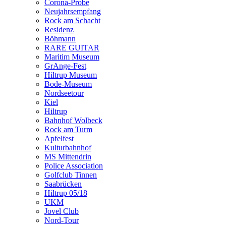
Corona-Probe
Neujahrsempfang
Rock am Schacht
Residenz
Böhmann
RARE GUITAR
Maritim Museum
GrAnge-Fest
Hiltrup Museum
Bode-Museum
Nordseetour
Kiel
Hiltrup
Bahnhof Wolbeck
Rock am Turm
Apfelfest
Kulturbahnhof
MS Mittendrin
Police Association
Golfclub Tinnen
Saabrücken
Hiltrup 05/18
UKM
Jovel Club
Nord-Tour