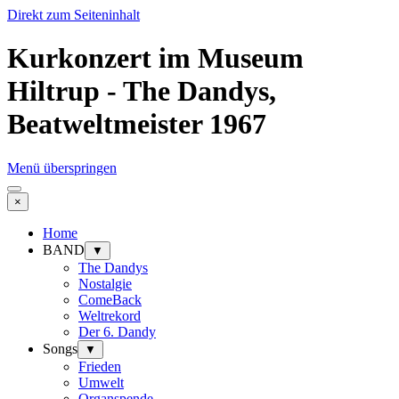
Direkt zum Seiteninhalt
Kurkonzert im Museum
Hiltrup - The Dandys,
Beatweltmeister 1967
Menü überspringen
×
Home
BAND
▼
The Dandys
Nostalgie
ComeBack
Weltrekord
Der 6. Dandy
Songs
▼
Frieden
Umwelt
Organspende