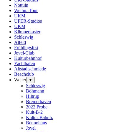
Nottuln
Weihn.-Tour
UKM
UFER-Studios
UKM
Klimperkaster
Schleswig
Alfeld
Frühlingsfest
Jovel-Club
Kulturbahnhof
Yachthafen
Altstadtschmiede
Beachclub
Weiter
▼
Schleswig
Böhmann
Hiltrup
Bremerhaven
2022 Probe
Kult-B-2
Kultur-Bahnh.
Bennohaus
Jovel