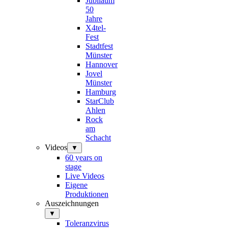
Jubiläum
50
Jahre
X4tel-
Fest
Stadtfest
Münster
Hannover
Jovel
Münster
Hamburg
StarClub
Ahlen
Rock
am
Schacht
Videos
▼
60 years on
stage
Live Videos
Eigene
Produktionen
Auszeichnungen
▼
Toleranzvirus