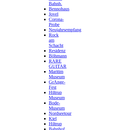
Bahnh.
Bennohaus
Jovel
Corona-
Probe
Neujahrsempfang
Rock
am
Schacht
Residenz
Böhmann
RARE
GUITAR
Maritim
Museum
GrAnge-
Fest
Hiltrup
Museum
Bode-
Museum
Nordseetour
Kiel
Hiltrup
Bahnhof