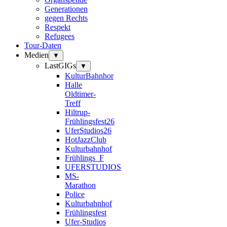
Generationen
gegen Rechts
Respekt
Refugees
Tour-Daten
Medien
▼
LastGIGs
▼
KulturBahnhor
Halle
Oldtimer-
Treff
Hiltrup-
Frühlingsfest26
UferStudios26
HotJazzClub
Kulturbahnhof
Frühlings_F
UFERSTUDIOS
MS-
Marathon
Police
Kulturbahnhof
Frühlingsfest
Ufer-Studios