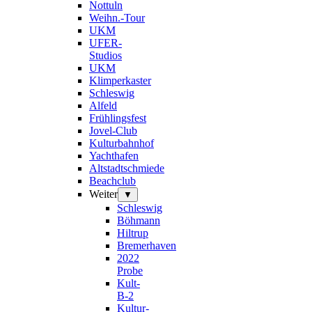
Nottuln
Weihn.-Tour
UKM
UFER-
Studios
UKM
Klimperkaster
Schleswig
Alfeld
Frühlingsfest
Jovel-Club
Kulturbahnhof
Yachthafen
Altstadtschmiede
Beachclub
Weiter
▼
Schleswig
Böhmann
Hiltrup
Bremerhaven
2022
Probe
Kult-
B-2
Kultur-