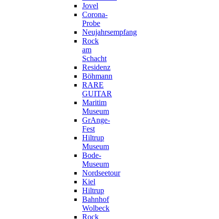
Jovel
Corona-
Probe
Neujahrsempfang
Rock
am
Schacht
Residenz
Böhmann
RARE
GUITAR
Maritim
Museum
GrAnge-
Fest
Hiltrup
Museum
Bode-
Museum
Nordseetour
Kiel
Hiltrup
Bahnhof
Wolbeck
Rock