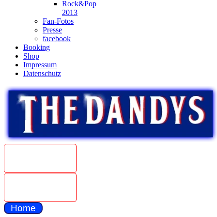
Rock&Pop
2013
Fan-Fotos
Presse
facebook
Booking
Shop
Impressum
Datenschutz
Beat
Weltmeister
1967
The Dandys
unplugged
Home