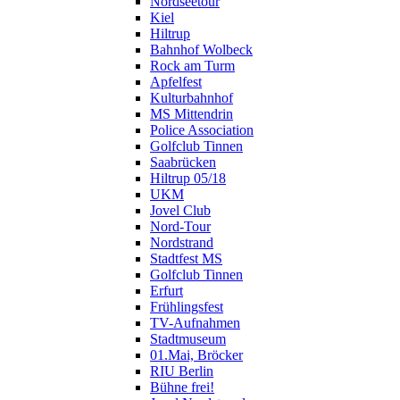
Nordseetour
Kiel
Hiltrup
Bahnhof Wolbeck
Rock am Turm
Apfelfest
Kulturbahnhof
MS Mittendrin
Police Association
Golfclub Tinnen
Saabrücken
Hiltrup 05/18
UKM
Jovel Club
Nord-Tour
Nordstrand
Stadtfest MS
Golfclub Tinnen
Erfurt
Frühlingsfest
TV-Aufnahmen
Stadtmuseum
01.Mai, Bröcker
RIU Berlin
Bühne frei!