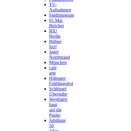
TV-
Aufnahmen
Stadtmuseum
01.Mai,
Bröcker
RIU
Berlin
Bühne
frei!
Jagel
Nordstrand
München
cafe
arte
Hiltruper
Frühlingsfest
Schlüssel
Übergabe
Westfalen
haut
auf die
Pauke
Jubiläum
50
Jahre