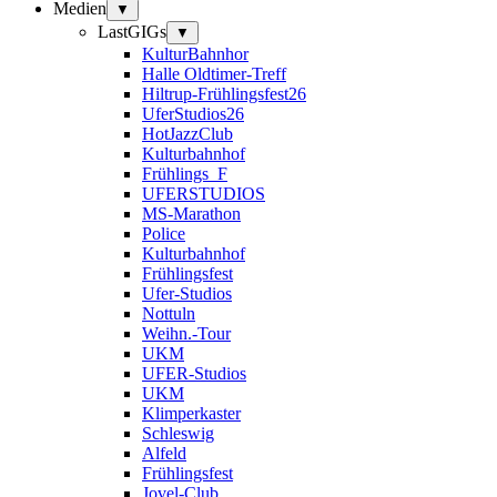
Medien
▼
LastGIGs
▼
KulturBahnhor
Halle Oldtimer-Treff
Hiltrup-Frühlingsfest26
UferStudios26
HotJazzClub
Kulturbahnhof
Frühlings_F
UFERSTUDIOS
MS-Marathon
Police
Kulturbahnhof
Frühlingsfest
Ufer-Studios
Nottuln
Weihn.-Tour
UKM
UFER-Studios
UKM
Klimperkaster
Schleswig
Alfeld
Frühlingsfest
Jovel-Club