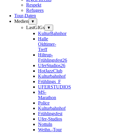
Respekt
Refugees
Tour-Daten
Medien
▼
LastGIGs
▼
KulturBahnhor
Halle
Oldtimer-
Treff
Hiltrup-
Frühlingsfest26
UferStudios26
HotJazzClub
Kulturbahnhof
Frühlings_F
UFERSTUDIOS
MS-
Marathon
Police
Kulturbahnhof
Frühlingsfest
Ufer-Studios
Nottuln
Weihn.-Tour