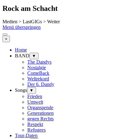
Rock am Schacht
Medien > LastGIGs > Weiter
Menü überspringen
×
Home
BAND
▼
The Dandys
Nostalgie
ComeBack
Weltrekord
Der 6. Dandy
Songs
▼
Frieden
Umwelt
Organspende
Generationen
gegen Rechts
Respekt
Refugees
Tour-Daten