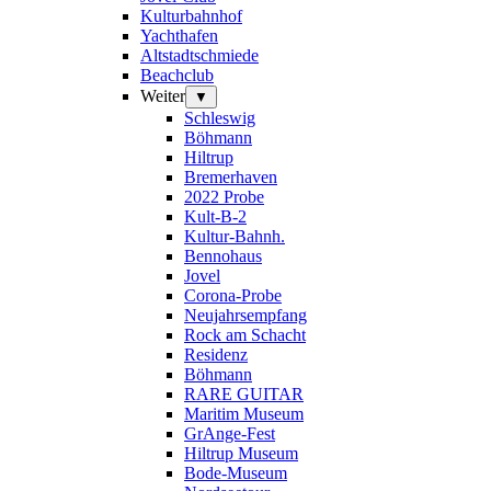
Kulturbahnhof
Yachthafen
Altstadtschmiede
Beachclub
Weiter
▼
Schleswig
Böhmann
Hiltrup
Bremerhaven
2022 Probe
Kult-B-2
Kultur-Bahnh.
Bennohaus
Jovel
Corona-Probe
Neujahrsempfang
Rock am Schacht
Residenz
Böhmann
RARE GUITAR
Maritim Museum
GrAnge-Fest
Hiltrup Museum
Bode-Museum