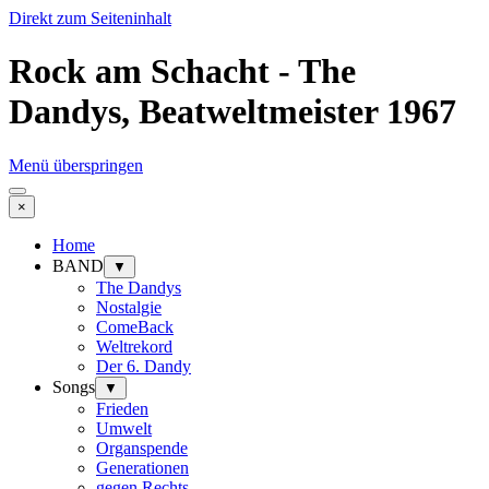
Direkt zum Seiteninhalt
Rock am Schacht - The
Dandys, Beatweltmeister 1967
Menü überspringen
×
Home
BAND
▼
The Dandys
Nostalgie
ComeBack
Weltrekord
Der 6. Dandy
Songs
▼
Frieden
Umwelt
Organspende
Generationen
gegen Rechts