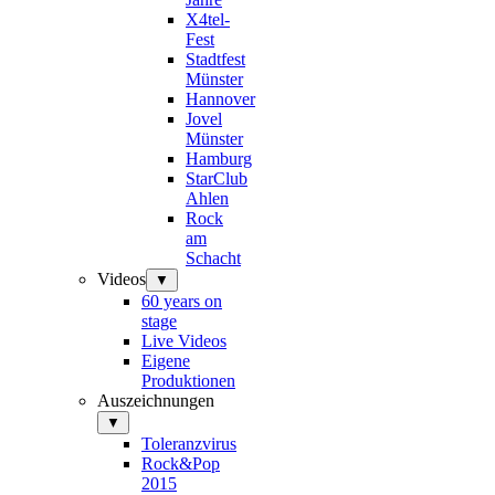
X4tel-
Fest
Stadtfest
Münster
Hannover
Jovel
Münster
Hamburg
StarClub
Ahlen
Rock
am
Schacht
Videos
▼
60 years on
stage
Live Videos
Eigene
Produktionen
Auszeichnungen
▼
Toleranzvirus
Rock&Pop
2015