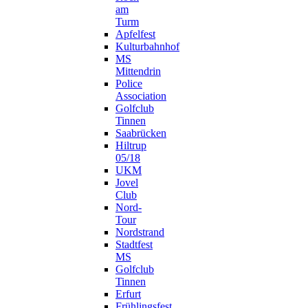
am
Turm
Apfelfest
Kulturbahnhof
MS
Mittendrin
Police
Association
Golfclub
Tinnen
Saabrücken
Hiltrup
05/18
UKM
Jovel
Club
Nord-
Tour
Nordstrand
Stadtfest
MS
Golfclub
Tinnen
Erfurt
Frühlingsfest