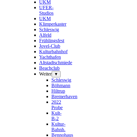
UKM
UFER-
Studios
UKM
Klimperkaster
Schleswig
Alfeld
Frühlingsfest
Jovel-Club
Kulturbahnhof
Yachthafen
Altstadtschmiede
Beachclub
Weiter
▼
Schleswig
Böhmann
Hiltrup
Bremerhaven
2022
Probe
Kult-
B-2
Kultur-
Bahnh.
Bennohaus