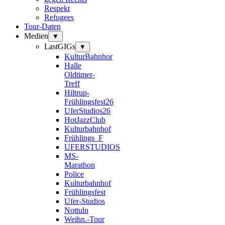
Respekt
Refugees
Tour-Daten
Medien
▼
LastGIGs
▼
KulturBahnhor
Halle
Oldtimer-
Treff
Hiltrup-
Frühlingsfest26
UferStudios26
HotJazzClub
Kulturbahnhof
Frühlings_F
UFERSTUDIOS
MS-
Marathon
Police
Kulturbahnhof
Frühlingsfest
Ufer-Studios
Nottuln
Weihn.-Tour