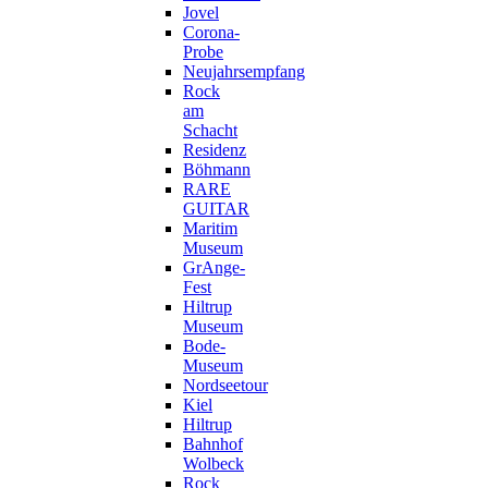
Jovel
Corona-
Probe
Neujahrsempfang
Rock
am
Schacht
Residenz
Böhmann
RARE
GUITAR
Maritim
Museum
GrAnge-
Fest
Hiltrup
Museum
Bode-
Museum
Nordseetour
Kiel
Hiltrup
Bahnhof
Wolbeck
Rock