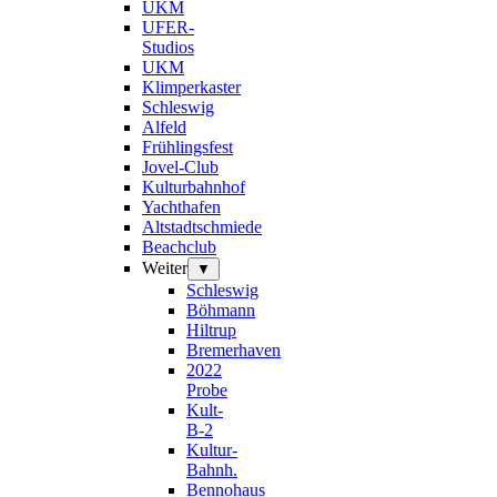
UKM
UFER-
Studios
UKM
Klimperkaster
Schleswig
Alfeld
Frühlingsfest
Jovel-Club
Kulturbahnhof
Yachthafen
Altstadtschmiede
Beachclub
Weiter
▼
Schleswig
Böhmann
Hiltrup
Bremerhaven
2022
Probe
Kult-
B-2
Kultur-
Bahnh.
Bennohaus