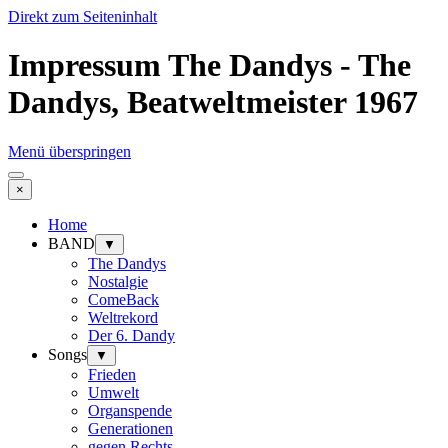
Direkt zum Seiteninhalt
Impressum The Dandys - The
Dandys, Beatweltmeister 1967
Menü überspringen
×
Home
BAND
▼
The Dandys
Nostalgie
ComeBack
Weltrekord
Der 6. Dandy
Songs
▼
Frieden
Umwelt
Organspende
Generationen
gegen Rechts