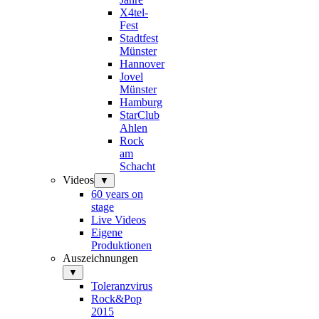
X4tel-
Fest
Stadtfest
Münster
Hannover
Jovel
Münster
Hamburg
StarClub
Ahlen
Rock
am
Schacht
Videos
▼
60 years on
stage
Live Videos
Eigene
Produktionen
Auszeichnungen
▼
Toleranzvirus
Rock&Pop
2015