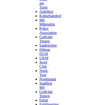
am
Turm
Apfelfest
Kulturbahnhof
MS
Mittendrin
Police
Association
Golfclub
Tinnen
Saabrücken
Hiltrup
05/18
UKM
Jovel
Club
Nord-
Tour
Nordstrand
Stadtfest
MS
Golfclub
Tinnen
Erfurt
Frühlingsfest