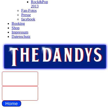
Rock&Pop
2013
Fan-Fotos
Presse
facebook
Booking
Shop
Impressum
Datenschutz
Beat
Weltmeister
1967
The Dandys
unplugged
Home