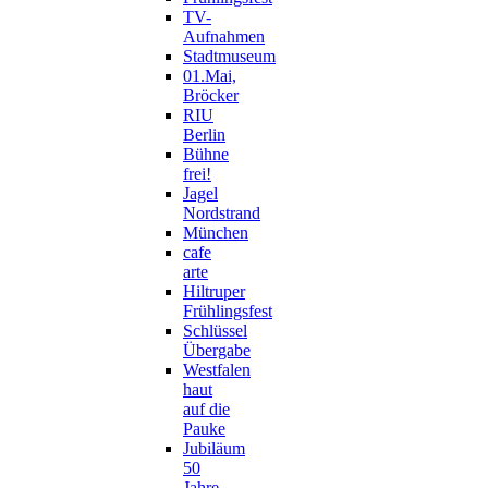
TV-
Aufnahmen
Stadtmuseum
01.Mai,
Bröcker
RIU
Berlin
Bühne
frei!
Jagel
Nordstrand
München
cafe
arte
Hiltruper
Frühlingsfest
Schlüssel
Übergabe
Westfalen
haut
auf die
Pauke
Jubiläum
50
Jahre